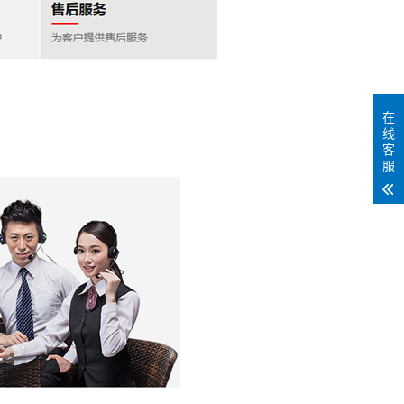
在
线
客
服