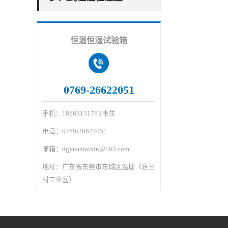
恒温恒湿试验箱
0769-26622051
手机：18665151763 韦生
电话：0769-26622051
邮箱：dgyuantaixin@163.com
地址：广东省东莞市东城区温塘（皂三
村工业区）