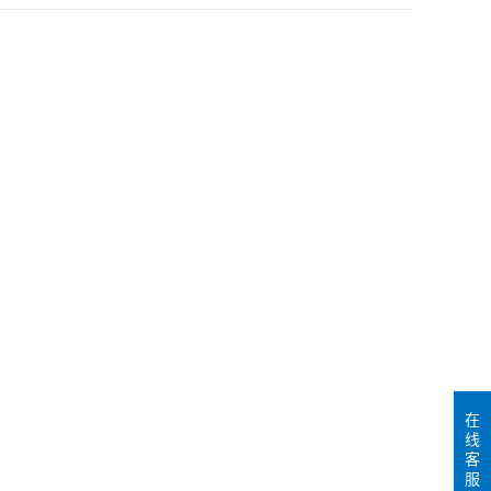
在
线
客
服