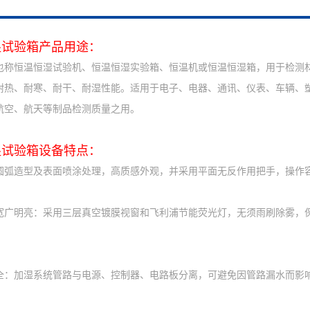
湿试验箱
产品用途：
也称恒温恒湿试验机、恒温恒湿实验箱、恒温机或恒温恒湿箱，用于检测
耐热、耐寒、耐干、耐湿性能。适用于电子、电器、通讯、仪表、车辆、
航空、航天等制品检测质量之用。
湿试验箱
设备特点：
圆弧造型及表面喷涂处理，高质感外观，并采用平面无反作用把手，操作
宽广明亮：采用三层真空镀膜视窗和飞利浦节能荧光灯，无须雨刷除雾，
。
全：加湿系统管路与电源、控制器、电路板分离，可避免因管路漏水而影