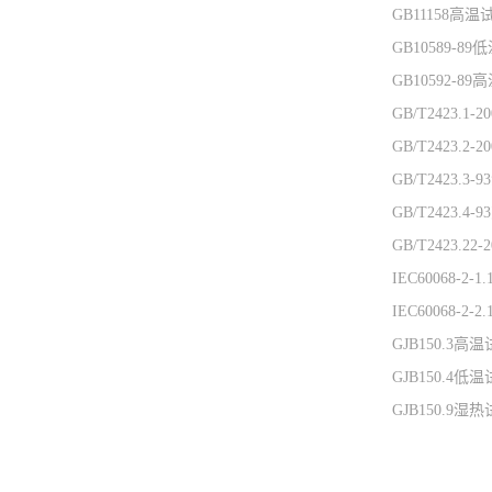
GB11158高
GB10589-8
GB10592-8
GB/T2423.1
GB/T2423.2
GB/T2423.3
GB/T2423.4
GB/T2423.2
IEC60068-2
IEC60068-2
GJB150.3高温
GJB150.4低温
GJB150.9湿热