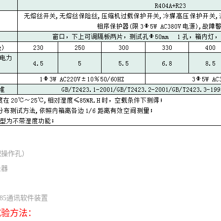
：
操作孔）
录器
-485通讯软件装置
试验方法：