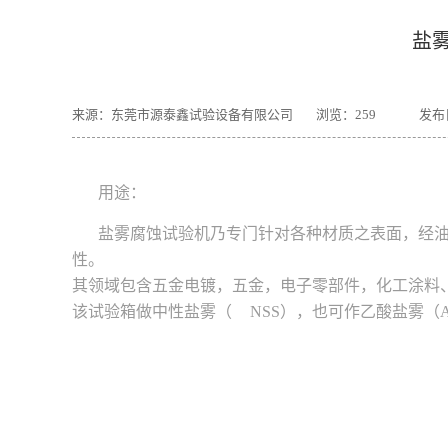
盐
来源：东莞市源泰鑫试验设备有限公司
浏览：
259
发布日
用途：
盐雾腐蚀试验机乃专门针对各种材质之表面，经
性。
其领域包含五金电镀，五金，电子零部件，化工涂料
该试验箱做中性盐雾（ NSS），也可作乙酸盐雾（A