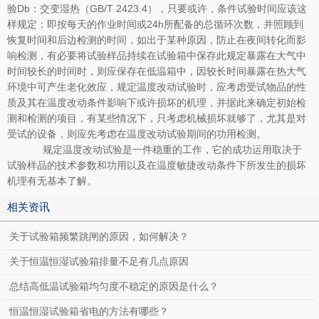
验Db：交变湿热（GB/T 2423.4），只要或许，条件试验时间应该这
样规定：即按每天的作业时间或24h所配备的总循环次数，并照顾到
恢复时间和后边检测的时间，如出于某种原因，防止在夜间转化而影
响检测，有必要将试验样品持续在试验箱中保存此规定暴露在大气中
时间较长的时间时，则应保存在低温箱中，因较长时间暴露在热大气
环境中可产生老化效应，规定温度改动试验时，应考虑受试物品的性
质及其在温度改动条件影响下或许损坏的机理，并据此来确定初始检
测和检测的项目，有某些情况下，只考虑机械损坏就够了，尤其是对
受试的设备，则应先考虑在温度改动试验期间的功用检测。
规定温度改动试验是一件稳重的工作，它的成功运用取决于
试验样品的技术参数和功用以及在温度敏捷改动条件下所发生的损坏
机理有无基本了解。
相关资讯
关于试验箱频繁跳闸的原因，如何解决？
关于恒温恒湿试验箱排量不足有几点原因
总结高低温试验箱均匀度不稳定的原因是什么？
恒温恒湿试验箱省电的方法有哪些？