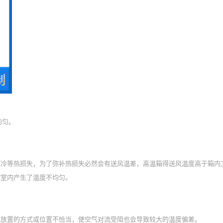
均匀。
等热损失，为了弥补热损失必然会有送风温差，高温箱得送风温度高于箱内工
作室内产生了温度不均匀。
放置的方式或位置不恰当，使空气对流受阻也会导致较大的温度偏差。