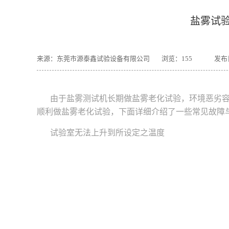
盐雾试
来源：东莞市源泰鑫试验设备有限公司
浏览：
155
发布日
由于
盐雾测试机
长期做
盐雾老化试验
，环境恶劣
顺利做
盐雾老化试验
，下面详细介绍了一些常见故障
试验室无法上升到所设定之温度