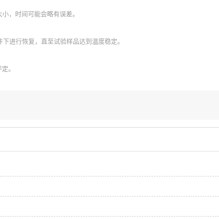
间大小，时间可能会略有误差。
条件下进行恢复，直至试验样品达到温度稳定。
评定。